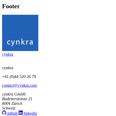
Footer
cynkra
cynkra
+41 (0)44 520 26 79
contact@cynkra.com
cynkra GmbH
Badenerstrasse 21
8004 Zürich
Schweiz
github
linkedin